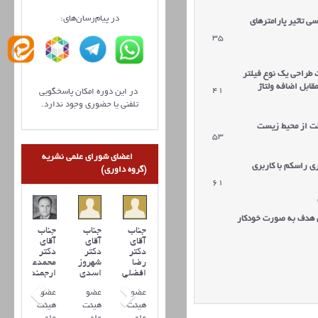
در پیام‌رسان‌های:
ی تاثیر پارامترهای
35
دریافت مقاله
طراحی یک نوع فیلتر
قابل اضافه ولتاژ
41
دریافت مقاله
در این دوره امکان پاسخگویی
تلفنی یا حضوری وجود ندارد.
ظت از محیط زیست
53
دریافت مقاله
اعضای شورای علمی نشریه
و آماری راسکم با کاربری
(گروه داوری)
61
دریافت مقاله
ن هدف به صورت خودکار
69
جناب
جناب
جناب
دریافت مقاله
آقای
آقای
آقای
دکتر
دکتر
دکتر
رضا
شهروز
محمدعلی
افضلي
اسدی
ارجمند
عضو
عضو
عضو
هیئت
هیئت
هیئت