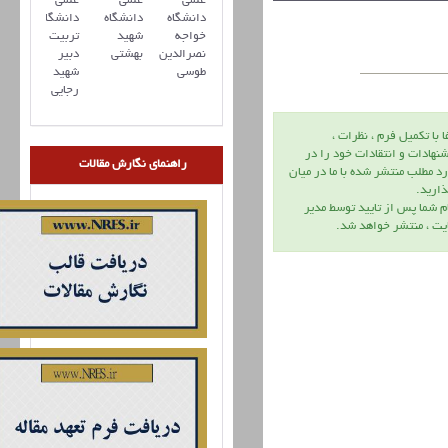
علمی
علمی
علمی
دانشگاه
دانشگاه
دانشگاه
خواجه
شهید
تربیت
نصرالدین
بهشتی
دبیر
طوسی
شهید
رجایی
ا با تكميل فرم ، نظرات ،
نهادات و انتقادات خود را در
راهنمای نگارش مقالات
د مطلب منتشر شده با ما در ميان
اريد.
م شما پس از تاييد توسط مدير
يت ، منتشر خواهد شد.