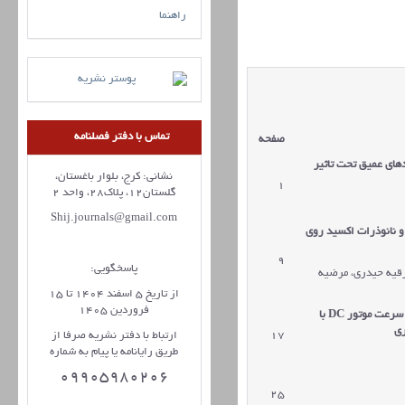
راهنما
تماس با دفتر فصلنامه
صفحه
مقالات
های عمیق تحت تاثیر
نشانی: کرج، بلوار باغستان،
1
دریافت مقاله
گلستان12، پلاک28، واحد 2
Shij.journals@gmail.com
و نانوذرات اکسید روی
9
دریافت مقاله
پاسخگویی:
رقیه حیدری، مرضیه
از تاریخ 5 اسفند 1404 تا 15
فروردین 1405
 سرعت موتور
DC
با
ری
17
دریافت مقاله
ارتباط با دفتر نشریه صرفا از
طریق رایانامه یا پیام به شماره
09905980206
25
دریافت مقاله