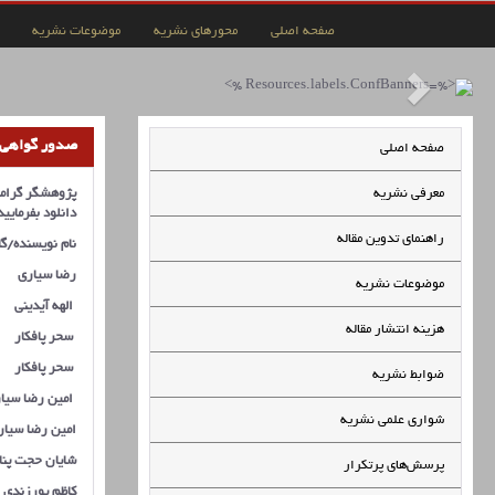
صفحه اصلی
محورهای نشریه
موضوعات نشریه
صدور گواهی ن
صفحه اصلی
معرفی نشریه
پژوهشگر گرامی 
دانلود
بفرمایید
راهنمای تدوین مقاله
نام نویسنده/گ
رضا سیاری
موضوعات نشریه
الهه آیدینی
هزینه انتشار مقاله
سحر پافکار
سحر پافکار
ضوابط نشریه
امین رضا سیا
شواری علمی نشریه
امین رضا سیار
شایان حجت پنا
پرسش‌های پرتکرار
کاظم پورزندی