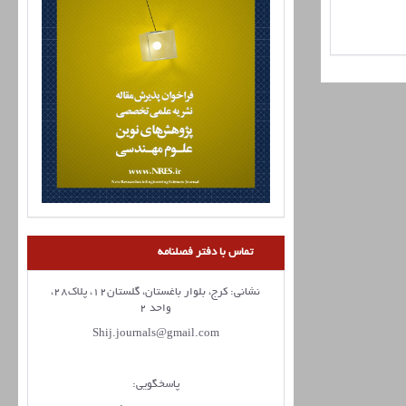
تماس با دفتر فصلنامه
نشانی: کرج، بلوار باغستان، گلستان12، پلاک28،
واحد 2
Shij.journals@gmail.com
پاسخگویی: