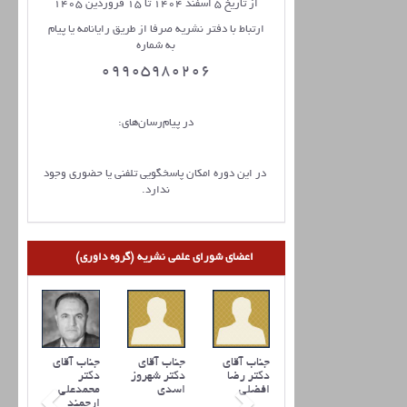
از تاریخ 5 اسفند 1404 تا 15 فروردین 1405
ارتباط با دفتر نشریه صرفا از طریق رایانامه یا پیام
به شماره
09905980206
در پیام‌رسان‌های:
در این دوره امکان پاسخگویی تلفنی یا حضوری وجود
ندارد.
اعضای شورای علمی نشریه (گروه داوری)
جناب آقای
جناب آقای
جناب آقای
دکتر رضا
دکتر شهروز
دکتر
افضلي
اسدی
محمدعلی
ارجمند