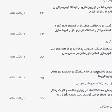
هبنانی
یص خطا در توربین گازی از دیدگاه کیفی مبتنی بر
یع با برازش فازی
33
دریافت مقاله
یلتر برای حفاظت عایقی از ترانسفورماتور کوره
ضافه ولتاژ با استفاده از نرم افزار شبیه سازی
43
دریافت مقاله
آبادی
پياده‌سازي دفتر مديريت پروژه در پروژه‌هاي عمراني
و شهرسازي استان خوزستان بر اساس مدل
55
دریافت مقاله
ندها با شمع‌های درجا و نیلینگ در محاسبه نیرو‌های
دبرداری‌ها
65
دریافت مقاله
ائی سرشت، امیر نادر سراجی
دمان سخت‌کننده‌ها در زوایای مختلف و اثرات رفتار
روی دیوار برشی فولادی تحت شتاب نگار زلزله
77
دریافت مقاله
ی میرزایی