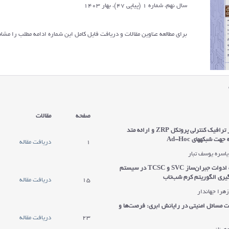
سال نهم، شماره 1 (پیاپی 47)، بهار 1403
برای مطالعه عناوین مقالات و دریافت فایل کامل این شماره ادامه مطلب را مشاه
صفحه
مقالات
یز ترافیک کنترلی پروتکل
ZRP
و ارائه متد
ه جهت شبكه‏های
Ad-Hoc
1
دریافت مقاله
یاسره یوسف تبار
ه ادوات جبران‌ساز
SVC
و
TCSC
در سیستم
گیری الگوریتم کرم شب‌تاب
15
دریافت مقاله
زهرا جهاندار
ات مسائل امنیتی در رایانش ابری: فرصت‌ها و
23
دریافت مقاله