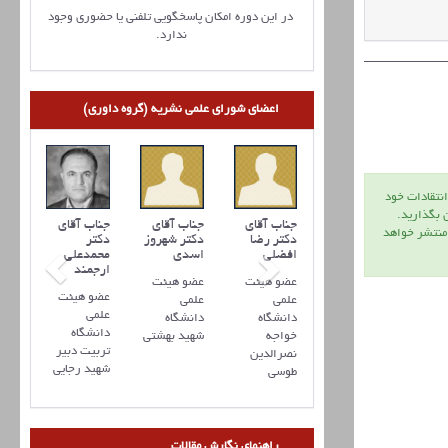
در این دوره امکان پاسخگویی تلفنی یا حضوری وجود
ندارد.
اعضای شورای علمی نشریه (گروه داوری)
انتقادات خود
ن بگذاريد.
ناب آقای
جناب آقای
جناب آقای
جناب آقای
جناب آقای
 منتشر خواهد
کتر نعمت
دکتر علی
دکتر رضا
دکتر شهروز
دکتر
سني
جباری
افضلي
اسدی
محمدعلی
ارجمند
ضو هیئت
عضو هیئت
عضو هیئت
عضو هیئت
عضو هیئت
لمی
علمی
علمی
علمی
علمی
انشگاه
دانشگاه
دانشگاه
دانشگاه
دانشگاه
هید بهشتی
اراک
خواجه
شهید بهشتی
تربیت دبیر
نصرالدین
شهید رجایی
طوسی
راهنمای نگارش مقالات