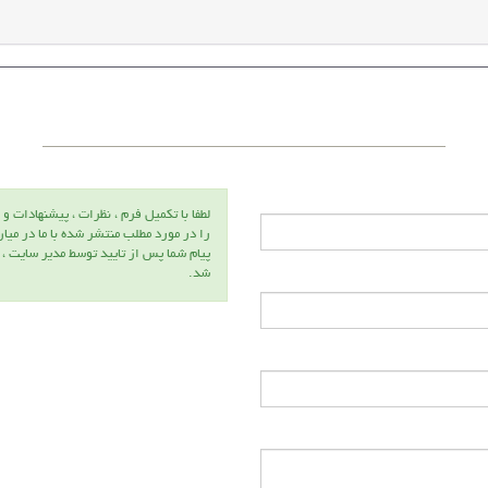
لطفا با تكميل فرم ، نظرات ، پيشنهادات و 
را در مورد مطلب منتشر شده با ما در ميا
سرکارخانم
ج
پيام شما پس از تاييد توسط مدير سايت ،
دکتر راحله
د
شد.
خادمیان
ح
عضو هیئت
ع
علمی
ع
دانشگاه
د
بین‌المللی
ش
امام خمینی