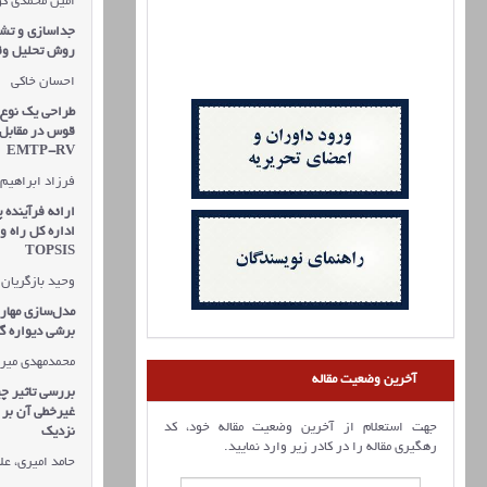
امین محمدی کو
جداسازی و تشخ
روش تحلیل وقا
احسان خاکی
طراحی یک نوع ف
قوس در مقابل ا
EMTP-RV
فرزاد ابراهیم 
ارائه فرآينده 
اداره كل راه 
TOPSIS
وحید بازگریان
مدل‌سازی مهارب
برشی دیواره گو
محمدمهدی میرز
آخرین وضعیت مقاله
بررسی تاثیر چی
غیرخطی آن بر 
جهت استعلام از آخرین وضعیت مقاله خود، کد
نزدیک
رهگیری مقاله را در کادر زیر وارد نمایید.
حامد امیری، عل