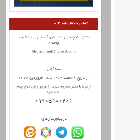
تماس با دفتر فصلنامه
نشانی: کرج، بلوار باغستان، گلستان12، پلاک28،
واحد 2
Shij.journals@gmail.com
پاسخگویی:
از تاریخ 5 اسفند 1404 تا 15 فروردین 1405
ارتباط با دفتر نشریه صرفا از طریق رایانامه یا پیام
به شماره
09905980206
در پیام‌رسان‌های: