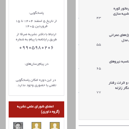
ماتور کوره
پاسخگویی:
 شبیه سازی
43
دریافت مقاله
از تاریخ 5 اسفند 1404 تا 15
فروردین 1405
ارتباط با دفتر نشریه صرفا از
ژه‌هاي عمراني
طریق رایانامه یا پیام به شماره
 مدل
55
دریافت مقاله
09905980206
اسبه نیرو‌های
در پیام‌رسان‌های:
65
دریافت مقاله
در این دوره امکان پاسخگویی
و اثرات رفتار
تلفنی یا حضوری وجود ندارد.
ار زلزله
77
دریافت مقاله
اعضای شورای علمی نشریه
(گروه داوری)