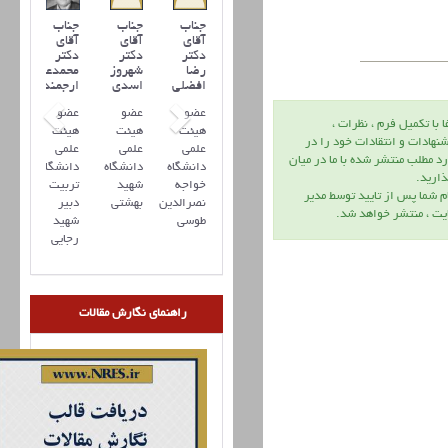
جناب
جناب
جناب
آقای
آقای
آقای
دکتر
دکتر
دکتر
رضا
شهروز
محمدعلی
افضلي
اسدی
ارجمند
عضو
عضو
عضو
ا با تكميل فرم ، نظرات ،
هیئت
هیئت
هیئت
نهادات و انتقادات خود را در
علمی
علمی
علمی
د مطلب منتشر شده با ما در ميان
دانشگاه
دانشگاه
دانشگاه
اريد.
خواجه
شهید
تربیت
م شما پس از تاييد توسط مدير
نصرالدین
بهشتی
دبیر
يت ، منتشر خواهد شد.
طوسی
شهید
رجایی
راهنمای نگارش مقالات