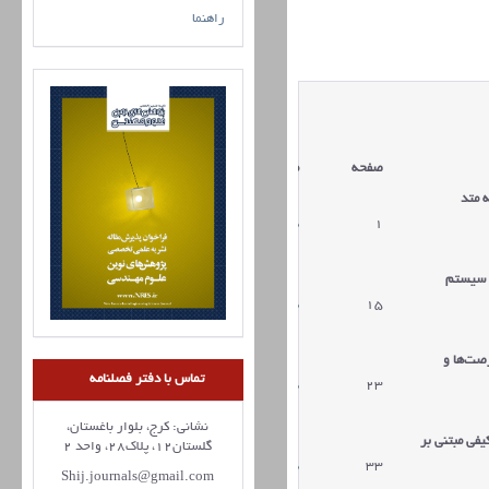
راهنما
صفحه
مقالات
 متد
1
دریافت مقاله
سیستم
15
دریافت مقاله
صت‌ها و
تماس با دفتر فصلنامه
23
دریافت مقاله
نشانی: کرج، بلوار باغستان،
فی مبتنی بر
گلستان12، پلاک28، واحد 2
33
دریافت مقاله
Shij.journals@gmail.com