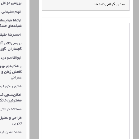
بررسی عوامل مو
صدور گواهی نامه ها
الهام سلیمانی،
ارتباط هواپیما
شبکه‌های حسگر 
احمدرضا حقیقی
بررسی تاثیر آل
گچساران-گوره 
ابوالقاسم دردا
راهکارهای بهب
کاهش زمان و ب
عمرانی
هادی زیدی فرد
امکان‌سنجی فن
مشترکین خانگی
مستانه کرامتی
طراحی و تحلیل 
تجربی
محمد امین فره