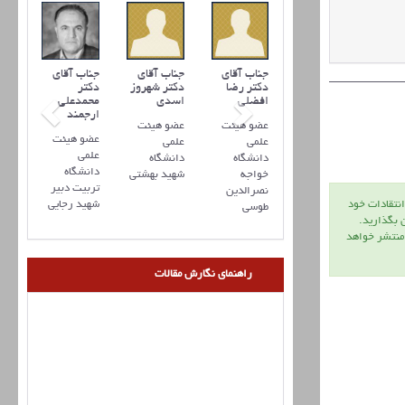
جناب آقای
جناب آقای
جناب آقای
دکتر رضا
دکتر شهروز
دکتر
افضلي
اسدی
محمدعلی
ارجمند
عضو هیئت
عضو هیئت
عضو هیئت
علمی
علمی
علمی
دانشگاه
دانشگاه
دانشگاه
خواجه
شهید بهشتی
تربیت دبیر
نصرالدین
شهید رجایی
انتقادات خود
طوسی
ن بگذاريد.
 منتشر خواهد
راهنمای نگارش مقالات