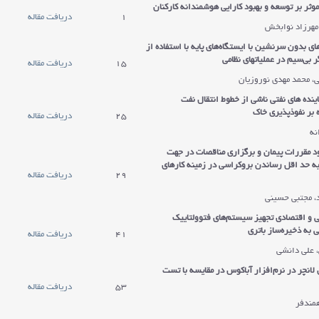
ثر بر توسعه و بهبود کارایی هوشمندانه کارکنان
1
دریافت مقاله
 مهرزاد نوابخش
های بدون سرنشین با ایستگاه
های پایه با استفاده از
بی‌سیم در عملیاتهای نظامی
15
دریافت مقاله
، محمد مهدی نوروزیان
اینده های نفتی ناشی از خطوط انتقال نفت
بر نفوذپذیری خاک
25
دریافت مقاله
نه
ود مقررات پیمان و برگزاری مناقصات در جهت
ه حد اقل رساندن بروکراسی در زمینه کارهای
29
دریافت مقاله
، مجتبی حسینی
ی و اقتصادی تجهیز سیستم‌های فتوولتاییک
 به ذخیره
ساز باتری
41
دریافت مقاله
، علی دانشی
لانچر در نرم‌افزار آباکوس در مقایسه با تست
53
دریافت مقاله
مندفر