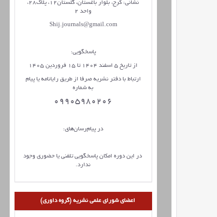
نشانی: کرج، بلوار باغستان، گلستان12، پلاک28،
واحد 2
Shij.journals@gmail.com
پاسخگویی:
از تاریخ 5 اسفند 1404 تا 15 فروردین 1405
ارتباط با دفتر نشریه صرفا از طریق رایانامه یا پیام
به شماره
09905980206
در پیام‌رسان‌های:
در این دوره امکان پاسخگویی تلفنی یا حضوری وجود
ندارد.
اعضای شورای علمی نشریه (گروه داوری)