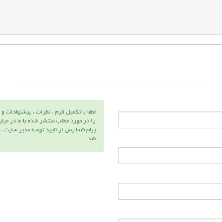
لطفا با تكميل فرم ، نظرات ، پيشنهادات و 
را در مورد مطلب منتشر شده با ما در ميا
پيام شما پس از تاييد توسط مدير سايت ،
شد.