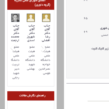
49
اعضای شورای علمی نشریه
(گروه داوری)
65
جناب
جناب
جناب
ی شهری
آقای
آقای
آقای
69
دکتر
دکتر
دکتر
 حسنی
رضا
شهروز
محمدعلی
افضلي
اسدی
ارجمند
عضو
عضو
عضو
یر کلیک کنید:
هیئت
هیئت
هیئت
علمی
علمی
علمی
دانشگاه
دانشگاه
دانشگاه
خواجه
شهید
تربیت
نصرالدین
بهشتی
دبیر
طوسی
شهید
رجایی
راهنمای نگارش مقالات