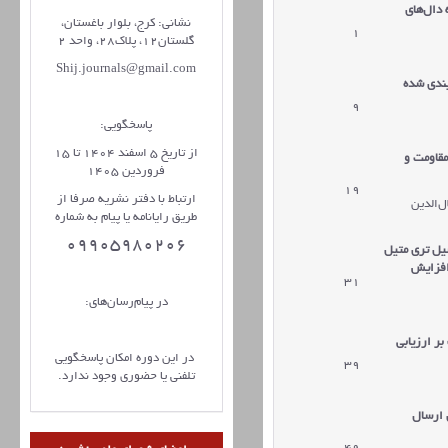
 دال‌های
نشانی: کرج، بلوار باغستان،
1
گلستان12، پلاک28، واحد 2
Shij.journals@gmail.com
بندی شده
9
پاسخگویی:
از تاریخ 5 اسفند 1404 تا 15
مقاومت و
فروردین 1405
19
ارتباط با دفتر نشریه صرفا از
‌الدین
طریق رایانامه یا پیام به شماره
09905980206
یل تری متیل
افزایش
31
در پیام‌رسان‌های:
ر ارزیابی
در این دوره امکان پاسخگویی
39
تلفنی یا حضوری وجود ندارد.
 ارسال