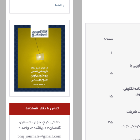
راهنما
صفحه
1
یچی با
5
امه تکلیفی
15
تماس با دفتر فصلنامه
م اکسل جلو خودرو پژو 405 تحت ضربات
25
نشانی: کرج، بلوار باغستان،
کوچکی نژاد،
گلستان12، پلاک28، واحد 2
Shij.journals@gmail.com