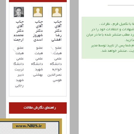
جناب
جناب
جناب
ا با تكميل فرم ، نظرات ،
آقای
آقای
آقای
نهادات و انتقادات خود را در
دکتر
دکتر
دکتر
د مطلب منتشر شده با ما در ميان
رضا
شهروز
محمدعلی
افضلي
اسدی
ارجمند
اريد.
م شما پس از تاييد توسط مدير
عضو
عضو
عضو
يت ، منتشر خواهد شد.
هیئت
هیئت
هیئت
علمی
علمی
علمی
دانشگاه
دانشگاه
دانشگاه
خواجه
شهید
تربیت
نصرالدین
بهشتی
دبیر
طوسی
شهید
رجایی
راهنمای نگارش مقالات