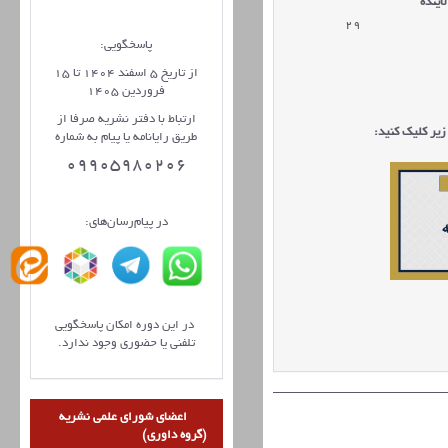
ینده
29
پاسخگویی:
از تاریخ 5 اسفند 1404 تا 15
فروردین 1405
ارتباط با دفتر نشریه صرفا از
یر کلیک کنید:
طریق رایانامه یا پیام به شماره
09905980206
در پیام‌رسان‌های:
در این دوره امکان پاسخگویی
تلفنی یا حضوری وجود ندارد.
اعضای شورای علمی نشریه
(گروه داوری)