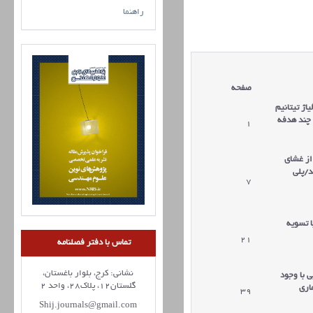
راهنما
صفحه
اژ تیتانیم
 چند هدفه
1
از غشای
د/پلی
7
ا تسویه
21
تماس با دفتر فصلنامه
نشانی: کرج، بلوار باغستان،
ی با وجود
گلستان12، پلاک28، واحد 2
اری
39
Shij.journals@gmail.com