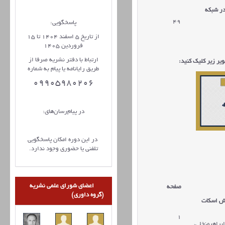
در شبکه
49
پاسخگویی:
از تاریخ 5 اسفند 1404 تا 15
فروردین 1405
ارتباط با دفتر نشریه صرفا از
یر زیر کلیک کنید:
طریق رایانامه یا پیام به شماره
09905980206
در پیام‌رسان‌های:
در این دوره امکان پاسخگویی
تلفنی یا حضوری وجود ندارد.
اعضای شورای علمی نشریه
صفحه
(گروه داوری)
ش اسکات
1
راهیم​نخلی،