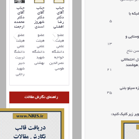
جناب
جناب
جناب
آقای
آقای
آقای
بکه با
دکتر
دکتر
دکتر
5
رضا
شهروز
محمدعلی
افضلي
اسدی
ارجمند
عضو
عضو
عضو
وستایی و
هیئت
هیئت
هیئت
13
علمی
علمی
علمی
سن نتاج
دانشگاه
دانشگاه
دانشگاه
خواجه
شهید
تربیت
ل احتمالاتی
نصرالدین
بهشتی
دبیر
 هوشمند
طوسی
شهید
21
رجایی
ه سيلو بتني
35
راهنمای نگارش مقالات
ر زیر کلیک کنید: