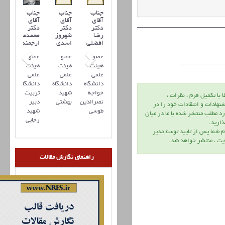
جناب
جناب
جناب
آقای
آقای
آقای
دکتر
دکتر
دکتر
رضا
شهروز
محمدعلی
افضلي
اسدی
ارجمند
عضو
عضو
عضو
هیئت
هیئت
هیئت
علمی
علمی
علمی
دانشگاه
دانشگاه
دانشگاه
خواجه
شهید
تربیت
ا با تكميل فرم ، نظرات ،
نصرالدین
بهشتی
دبیر
نهادات و انتقادات خود را در
طوسی
شهید
د مطلب منتشر شده با ما در ميان
رجایی
اريد.
م شما پس از تاييد توسط مدير
يت ، منتشر خواهد شد.
راهنمای نگارش مقالات