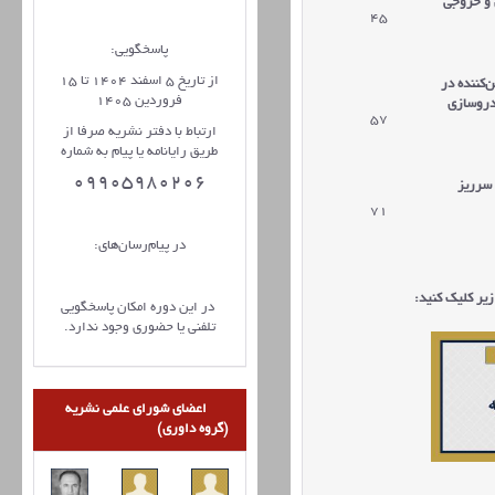
 و خروجی
45
پاسخگویی:
از تاریخ 5 اسفند 1404 تا 15
ن
کننده در
فروردین 1405
دروسازی
57
ارتباط با دفتر نشریه صرفا از
طریق رایانامه یا پیام به شماره
09905980206
 سرریز
71
در پیام‌رسان‌های:
یر کلیک کنید:
در این دوره امکان پاسخگویی
تلفنی یا حضوری وجود ندارد.
اعضای شورای علمی نشریه
(گروه داوری)