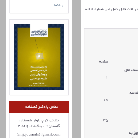
راهنما
 دریافت فایل کامل این شماره ادامه
صفحه
 سقف های
1
ه سد
19
تماس با دفتر فصلنامه
35
نشانی: کرج، بلوار باغستان،
گلستان12، پلاک28، واحد 2
هز به
Shij.journals@gmail.com