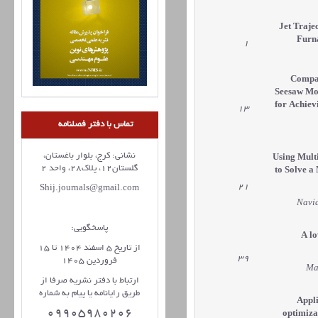
Jet Traje
Furn
1
Compar
Seesaw Mot
for Achie
13
تماس با دفتر فصلنامه
نشانی: کرج، بلوار باغستان،
Using Mult
گلستان12، پلاک28، واحد 2
to Solve a
21
Shij.journals@gmail.com
Navid
پاسخگویی:
A l
از تاریخ 5 اسفند 1404 تا 15
39
فروردین 1405
Ma
ارتباط با دفتر نشریه صرفا از
طریق رایانامه یا پیام به شماره
Appli
09905980206
optimiza