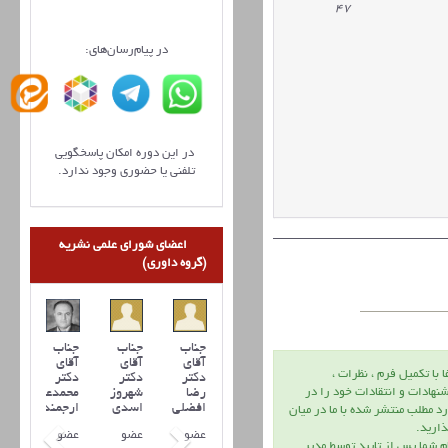
47
در پیام‌رسان‌های:
در این دوره امکان پاسخگویی
تلفنی یا حضوری وجود ندارد.
اعضای شورای علمی نشریه
(گروه داوری)
جناب
جناب
جناب
آقای
آقای
آقای
ا با تكميل فرم ، نظرات ،
دکتر
دکتر
دکتر
نهادات و انتقادات خود را در
رضا
شهروز
محمدعلی
افضلي
اسدی
ارجمند
د مطلب منتشر شده با ما در ميان
اريد.
عضو
عضو
عضو
م شما پس از تاييد توسط مدير