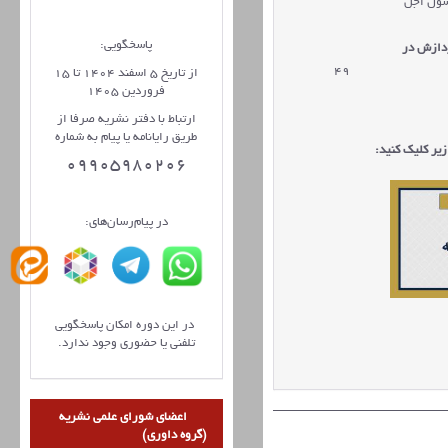
سول اجل
پاسخگویی:
ردازش در
49
از تاریخ 5 اسفند 1404 تا 15
فروردین 1405
ارتباط با دفتر نشریه صرفا از
طریق رایانامه یا پیام به شماره
یر کلیک کنید:
09905980206
در پیام‌رسان‌های:
در این دوره امکان پاسخگویی
تلفنی یا حضوری وجود ندارد.
اعضای شورای علمی نشریه
(گروه داوری)