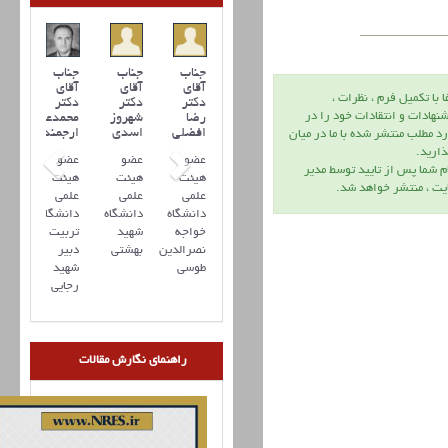
جناب
جناب
جناب
آقای
آقای
آقای
ا با تكميل فرم ، نظرات ،
دکتر
دکتر
دکتر
نهادات و انتقادات خود را در
رضا
شهروز
محمدعلی
افضلي
اسدی
ارجمند
د مطلب منتشر شده با ما در ميان
اريد.
عضو
عضو
عضو
م شما پس از تاييد توسط مدير
هیئت
هیئت
هیئت
يت ، منتشر خواهد شد.
علمی
علمی
علمی
دانشگاه
دانشگاه
دانشگاه
خواجه
شهید
تربیت
نصرالدین
بهشتی
دبیر
طوسی
شهید
رجایی
راهنمای نگارش مقالات