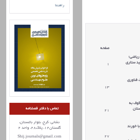
راهنما
صفحه
ریاضی؛
ید ستاری
1
 فناوری
13
کوف به
تماس با دفتر فصلنامه
ستان
21
نشانی: کرج، بلوار باغستان،
با خورند
گلستان12، پلاک28، واحد 2
27
Shij.journals@gmail.com