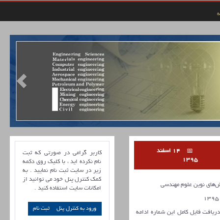
ه
14 اسفند
کاربر گرامی در صورتی که ثبت
1395
نام نکرده اید ، با کلیک روی دکمه
زیر در سایت ثبت نام نمایید . به
کمک کنترل پنل خود می توانید از
های نوین علوم مهندسی
امکانات سایت استفاده کنید .
ورود به کنترل پنل
 دریافت فایل کامل این شماره ادامه