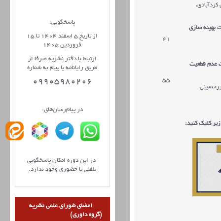
کردآبادی،
پاسخگویی:
 بهینه سازی
از تاریخ 5 اسفند 1404 تا 15
41
فروردین 1405
ارتباط با دفتر نشریه صرفا از
ت عدم قطعیت
طریق رایانامه یا پیام به شماره
55
09905980206
میرحسینی
در پیام‌رسان‌های:
یر کلیک کنید:
در این دوره امکان پاسخگویی
تلفنی یا حضوری وجود ندارد.
اعضای شورای علمی نشریه
(گروه داوری)