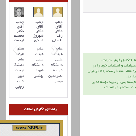
جناب
جناب
جناب
آقای
آقای
آقای
دکتر
دکتر
دکتر
رضا
شهروز
محمدعلی
افضلي
اسدی
ارجمند
عضو
عضو
عضو
هیئت
هیئت
هیئت
علمی
علمی
علمی
ا با تكميل فرم ، نظرات ،
دانشگاه
دانشگاه
دانشگاه
نهادات و انتقادات خود را در
خواجه
شهید
تربیت
د مطلب منتشر شده با ما در ميان
نصرالدین
بهشتی
دبیر
اريد.
طوسی
شهید
م شما پس از تاييد توسط مدير
رجایی
يت ، منتشر خواهد شد.
راهنمای نگارش مقالات