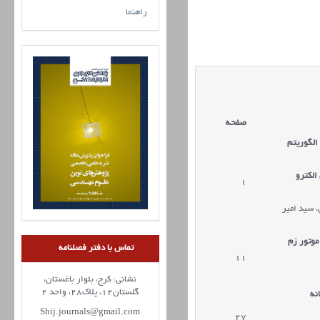
راهنما
صفحه
الگوریتم
الکترو
1
 سید امیر
موتور زم
تماس با دفتر فصلنامه
11
نشانی: کرج، بلوار باغستان،
گلستان12، پلاک28، واحد 2
نه
Shij.journals@gmail.com
27